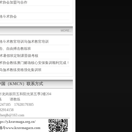
术协会加盟与合作
格斗术协会
MORE..
色列格斗术教官培训马伽术教官培训
拳击、自由搏击教练班
身术暑假班定制课晋级考核
术协会教练澳门赌场核心安保集训顺利完成！
马伽术教练资格强化集训班
ga中国（KMCN）联系方式
龙岗坂田五和阳光第五季2楼204
教练 谭教练
47185 17628179305
2914158
enjlb@163.com
tps://y.kravmaga.org.cn/
www.kravmagacn.com