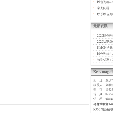
以色列格斗
常见问题
联系以色列
最新资讯
2020以
2020认证
KMCN护
以色列格斗
特别优惠：
Krav ma
地 址：深圳市
联系人：刘
电 话：134242
传 真：0755-8
信 箱：qiangsh
马伽术教官
ht
KMCN以色列格斗