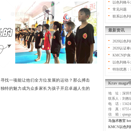
以色列格斗
常见问题
联系以色列
最新资讯
2020以
2020认证
KMCN护
以色列格斗
特别优惠：
在寻找一项能让他们全方位发展的运动？那么搏击
Krav ma
其独特的魅力成为众多家长为孩子开启卓越人生的
地 址：深圳市
联系人：刘
电 话：134242
传 真：0755-8
信 箱：qiangsh
马伽术教官
ht
KMCN以色列格斗