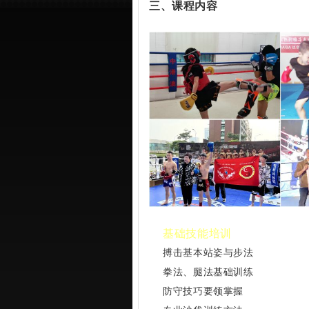
三、课程内容
基础技能培训
搏击基本站姿与步法
拳法、腿法基础训练
防守技巧要领掌握