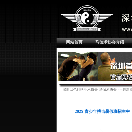
网站首页
马伽术协会介绍
深圳以色列格斗术协会-马伽术协会
>>
最新
2025-青少年搏击暑假班招