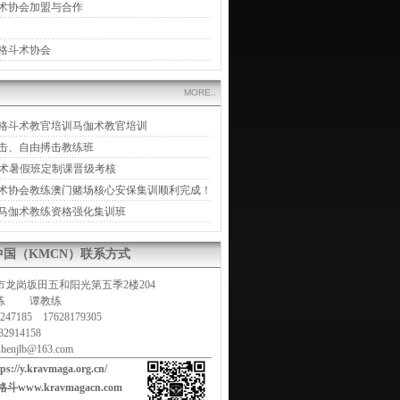
术协会加盟与合作
格斗术协会
MORE..
色列格斗术教官培训马伽术教官培训
拳击、自由搏击教练班
身术暑假班定制课晋级考核
术协会教练澳门赌场核心安保集训顺利完成！
马伽术教练资格强化集训班
ga中国（KMCN）联系方式
龙岗坂田五和阳光第五季2楼204
教练 谭教练
47185 17628179305
2914158
enjlb@163.com
tps://y.kravmaga.org.cn/
www.kravmagacn.com